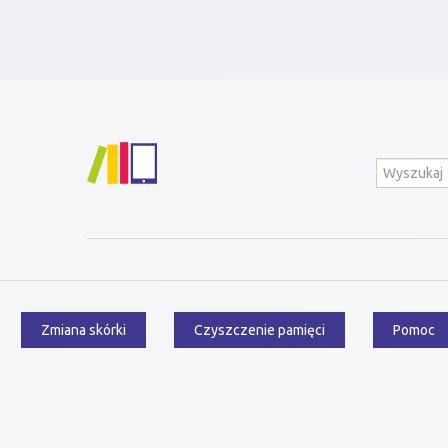
Przejdź
Menu
do
zawartości
główne
Wyszukiwanie
Zmiana skórki
Czyszczenie pamięci
Pomoc
Menu
dodatkowe