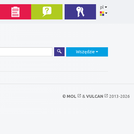
pl
Wszędzie
open_in_new
open_in_new
©
MOL
&
VULCAN
2013-2026